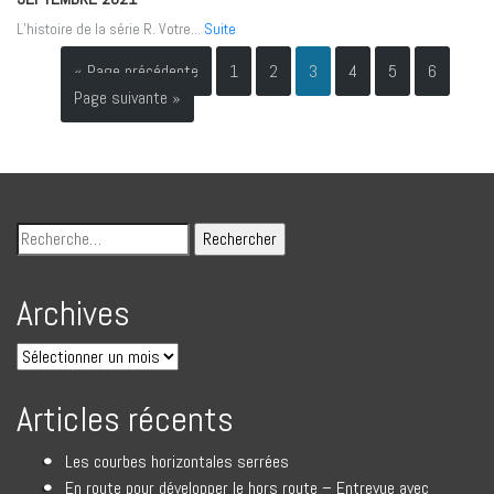
L’histoire de la série R. Votre...
Suite
« Page précédente
1
2
3
4
5
6
Page suivante »
Archives
Articles récents
Les courbes horizontales serrées
En route pour développer le hors route – Entrevue avec