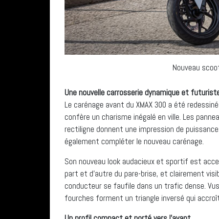
Nouveau scoo
Une nouvelle carrosserie dynamique et futurist
Le carénage avant du XMAX 300 a été redessiné p
confère un charisme inégalé en ville. Les pannea
rectiligne donnent une impression de puissance
également compléter le nouveau carénage.
Son nouveau look audacieux et sportif est accen
part et d’autre du pare-brise, et clairement visi
conducteur se faufile dans un trafic dense. Vu
fourches forment un triangle inversé qui accroît
Un profil compact et porté vers l’avant