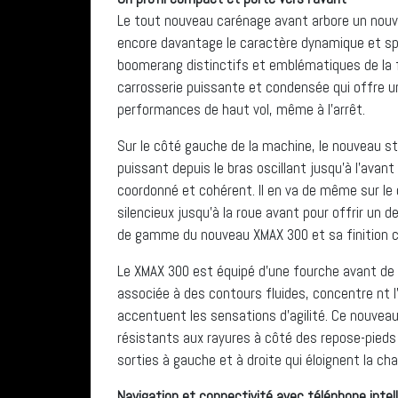
Le tout nouveau carénage avant arbore un nouve
encore davantage le caractère dynamique et sp
boomerang distinctifs et emblématiques de la f
carrosserie puissante et condensée qui offre 
performances de haut vol, même à l’arrêt.
Sur le côté gauche de la machine, le nouveau st
puissant depuis le bras oscillant jusqu’à l’avant
coordonné et cohérent. Il en va de même sur le 
silencieux jusqu’à la roue avant pour offrir un 
de gamme du nouveau XMAX 300 et sa finition c
Le XMAX 300 est équipé d’une fourche avant de t
associée à des contours fluides, concentre nt l
accentuent les sensations d’agilité. Ce nouve
résistants aux rayures à côté des repose-pieds
sorties à gauche et à droite qui éloignent la ch
Navigation et connectivité avec téléphone intel