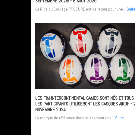
SEPTEMBRE 2025!
- 8 AOÛT 2025
La Ride du Courage PROCURE est de retour pour une...
Suit
LES FIM INTERCONTINENTAL GAMES SONT NÉS ET TOUS
LES PARTICIPANTS UTILISERONT LES CASQUES AIROH
- 
NOVEMBRE 2024
La marque de référence dans le segment des...
Suite