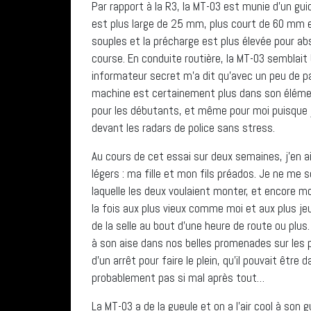
Par rapport à la R3, la MT-03 est munie d’un g
est plus large de 25 mm, plus court de 60 mm et
souples et la précharge est plus élevée pour ab
course. En conduite routière, la MT-03 semblait
informateur secret m’a dit qu’avec un peu de pa
machine est certainement plus dans son élément
pour les débutants, et même pour moi puisque je
devant les radars de police sans stress.
Au cours de cet essai sur deux semaines, j’en a
légers : ma fille et mon fils préados. Je ne me 
laquelle les deux voulaient monter, et encore mo
la fois aux plus vieux comme moi et aux plus je
de la selle au bout d’une heure de route ou plu
à son aise dans nos belles promenades sur les p
d’un arrêt pour faire le plein, qu’il pouvait être d
probablement pas si mal après tout…
La MT-03 a de la gueule et on a l’air cool à son g