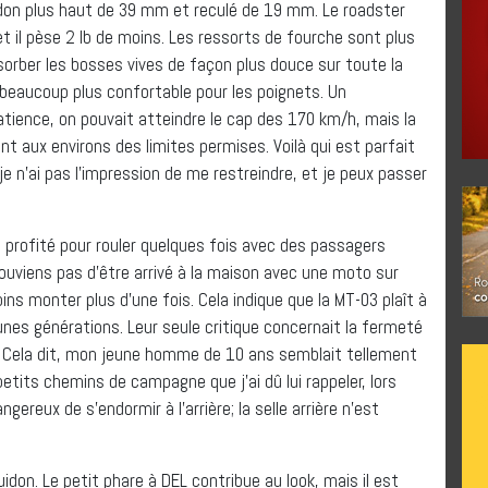
uidon plus haut de 39 mm et reculé de 19 mm. Le roadster
 il pèse 2 lb de moins. Les ressorts de fourche sont plus
sorber les bosses vives de façon plus douce sur toute la
 beaucoup plus confortable pour les poignets. Un
tience, on pouvait atteindre le cap des 170 km/h, mais la
 aux environs des limites permises. Voilà qui est parfait
 n’ai pas l’impression de me restreindre, et je peux passer
i profité pour rouler quelques fois avec des passagers
souviens pas d’être arrivé à la maison avec une moto sur
ins monter plus d’une fois. Cela indique que la MT-03 plaît à
unes générations. Leur seule critique concernait la fermeté
s. Cela dit, mon jeune homme de 10 ans semblait tellement
etits chemins de campagne que j’ai dû lui rappeler, lors
angereux de s’endormir à l’arrière; la selle arrière n’est
uidon. Le petit phare à DEL contribue au look, mais il est