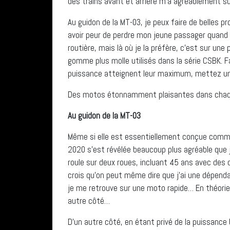
des trains avant et arrière m’a agréablement su
Au guidon de la MT-03, je peux faire de belles 
avoir peur de perdre mon jeune passager quand 
routière, mais là où je la préfère, c’est sur une 
gomme plus molle utilisés dans la série CSBK. Fa
puissance atteignent leur maximum, mettez un
Des motos étonnamment plaisantes dans chaqu
Au guidon de la MT-03
Même si elle est essentiellement conçue comm
2020 s’est révélée beaucoup plus agréable que 
roule sur deux roues, incluant 45 ans avec des 
crois qu’on peut même dire que j’ai une dépendanc
je me retrouve sur une moto rapide… En théorie
autre côté…
D’un autre côté, en étant privé de la puissance 