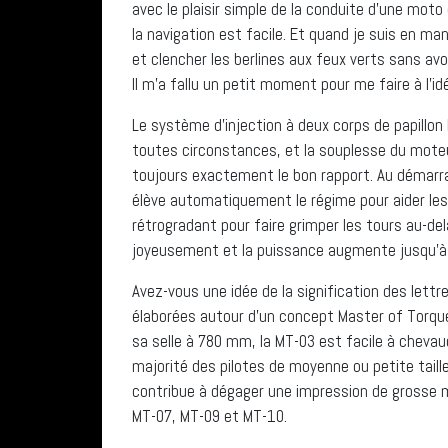
avec le plaisir simple de la conduite d’une moto
la navigation est facile. Et quand je suis en ma
et clencher les berlines aux feux verts sans a
Il m’a fallu un petit moment pour me faire à l’idé
Le système d’injection à deux corps de papillo
toutes circonstances, et la souplesse du moteur
toujours exactement le bon rapport. Au démarra
élève automatiquement le régime pour aider les 
rétrogradant pour faire grimper les tours au-de
joyeusement et la puissance augmente jusqu’à la
Avez-vous une idée de la signification des lett
élaborées autour d’un concept Master of Torque. 
sa selle à 780 mm, la MT-03 est facile à chevau
majorité des pilotes de moyenne ou petite taille 
contribue à dégager une impression de grosse mo
MT-07, MT-09 et MT-10.