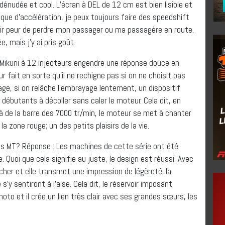
 dénudée et cool. L’écran à DEL de 12 cm est bien lisible et
nque d’accélération, je peux toujours faire des speedshift
voir peur de perdre mon passager ou ma passagère en route.
e, mais j’y ai pris goût.
n Mikuni à 12 injecteurs engendre une réponse douce en
 fait en sorte qu’il ne rechigne pas si on ne choisit pas
ge, si on relâche l’embrayage lentement, un dispositif
débutants à décoller sans caler le moteur. Cela dit, en
là de la barre des 7000 tr/min, le moteur se met à chanter
 zone rouge; un des petits plaisirs de la vie.
res MT? Réponse : Les machines de cette série ont été
Quoi que cela signifie au juste, le design est réussi. Avec
cher et elle transmet une impression de légèreté; la
s’y sentiront à l’aise. Cela dit, le réservoir imposant
to et il crée un lien très clair avec ses grandes sœurs, les