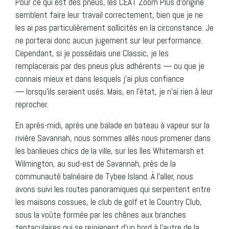
Pour ce qui est des pneus, les CEAT Zoom Plus d’origine
semblent faire leur travail correctement, bien que je ne
les ai pas particulièrement sollicités en la circonstance. Je
ne porterai donc aucun jugement sur leur performance.
Cependant, si je possédais une Classic, je les
remplacerais par des pneus plus adhérents — ou que je
connais mieux et dans lesquels j’ai plus confiance
— lorsqu’ils seraient usés. Mais, en l’état, je n’ai rien à leur
reprocher.
En après-midi, après une balade en bateau à vapeur sur la
rivière Savannah, nous sommes allés nous promener dans
les banlieues chics de la ville, sur les îles Whitemarsh et
Wilmington, au sud-est de Savannah, près de la
communauté balnéaire de Tybee Island. À l’aller, nous
avons suivi les routes panoramiques qui serpentent entre
les maisons cossues, le club de golf et le Country Club,
sous la voûte formée par les chênes aux branches
tentaculaires qui se rejoignent d’un bord à l’autre de la