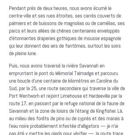
Pendant près de deux heures, nous avons écumé le
centre-ville et ses rues étroites, ses carrés couverts de
palmiers et de buissons de magnolias ou de camélias, ses
parcs et leurs allées de chênes centenaires enveloppés
d’étonnantes draperies gothiques de mousse espagnole
qui leur donnent des airs de fantômes, surtout les soirs
de pleine lune.
Puis, nous avons traversé la rivière Savannah en
empruntant le pont du Mémorial Talmadge et parcouru
une boucle d’une centaine de kilomètres en Caroline du
Sud, par la 25, une route secondaire qui traverse la ville de
Port Wentworh et rejoint Limehouse et Hardeeville par la
route 17, en passant par le refuge national de la faune de
Savannah et la zone de loisirs de l’étang de Kingfisher. Là,
au milieu des forêts de pins ou de cyprès et des marais à
l’eau noire probablement infestée d’alligators — je n’ai
pas été y mettre les pieds pour vérifier —, la route trace