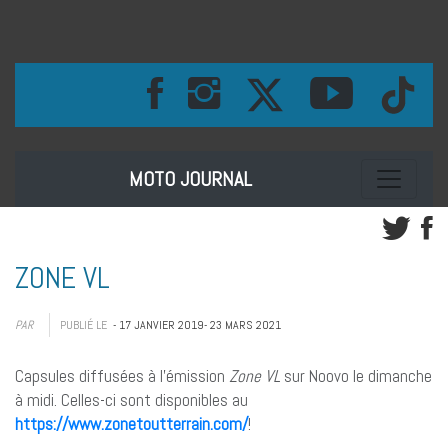
Toggle na
MOTO JOURNAL
ZONE VL
PAR
PUBLIÉ LE
- 17 JANVIER 2019
- 23 MARS 2021
Capsules diffusées à l’émission
Zone VL
sur Noovo le dimanche
à midi. Celles-ci sont disponibles au
https://www.zonetoutterrain.com/
!