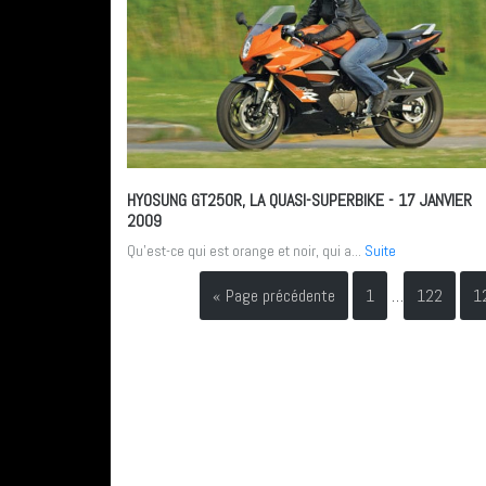
HYOSUNG GT250R, LA QUASI-SUPERBIKE
- 17 JANVIER
2009
Qu’est-ce qui est orange et noir, qui a...
Suite
« Page précédente
1
…
122
1