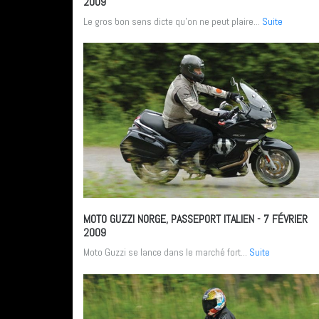
2009
Le gros bon sens dicte qu’on ne peut plaire...
Suite
MOTO GUZZI NORGE, PASSEPORT ITALIEN
- 7 FÉVRIER
2009
Moto Guzzi se lance dans le marché fort...
Suite