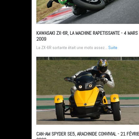
KAWASAKI ZX-6R, LA MACHINE RAPETISSANTE
- 4 MARS
2009
La ZX-6R sortante était une moto assez...
Suite
CAN-AM SPYDER SE5, ARACHNIDE CONVIVIAL
- 21 FÉVRI