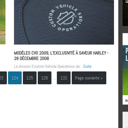
MODÈLES CVO 2009, L’EXCLUSIVITÉ À SAVEUR HARLEY
-
28 DÉCEMBRE 2008
La division Custom Vehicle Operations de...
Suite
23
124
125
126
…
132
Page suivante »