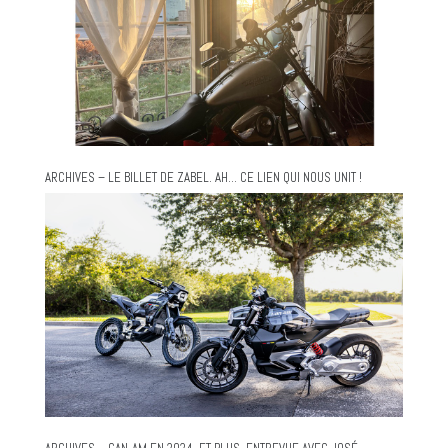
ARCHIVES – LE BILLET DE ZABEL. AH… CE LIEN QUI NOUS UNIT !