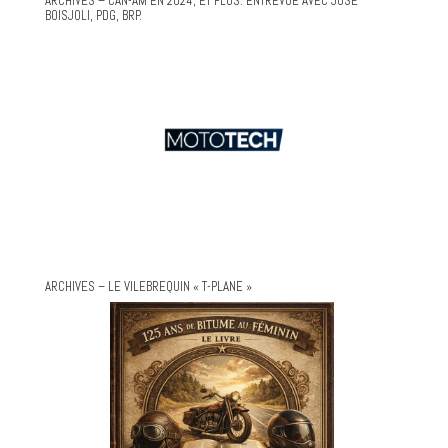
ARCHIVES – CAN-AM EN 2024, ET PLUS. ENTREVUE AVEC JOSÉ
BOISJOLI, PDG, BRP.
ARCHIVES – LE VILEBREQUIN « T-PLANE »