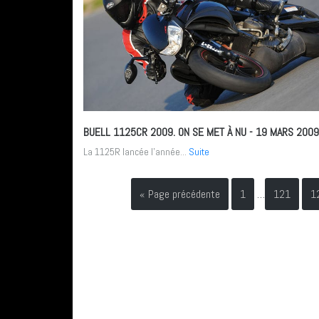
BUELL 1125CR 2009. ON SE MET À NU
- 19 MARS 2009
La 1125R lancée l’année...
Suite
« Page précédente
1
…
121
1