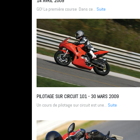
14 AVRIL 2009
GO! La première course Dans ce...
Suite
PILOTAGE SUR CIRCUIT 101
- 30 MARS 2009
Un cours de pilotage sur circuit est une...
Suite