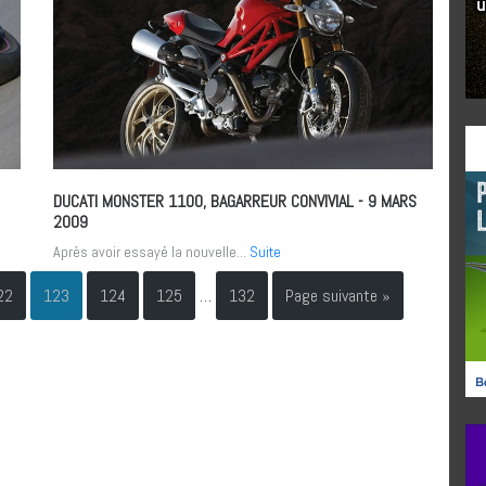
DUCATI MONSTER 1100, BAGARREUR CONVIVIAL
- 9 MARS
2009
Après avoir essayé la nouvelle...
Suite
22
123
124
125
…
132
Page suivante »