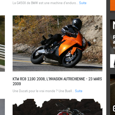
La G450X de BMW est une machine d’enduro...
Suite
KTM RC8 1190 2008, L’INVASION AUTRICHIENNE
- 23 MARS
2009
Une Ducati pour le vrai monde ? Une Buell...
Suite