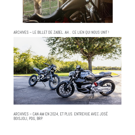
ARCHIVES – LE BILLET DE ZABEL. AH… CE LIEN QUI NOUS UNIT !
ARCHIVES – CAN-AM EN 2024, ET PLUS. ENTREVUE AVEC JOSÉ
BOISJOLI, PDG, BRP.