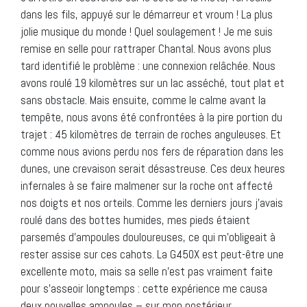
dans les fils, appuyé sur le démarreur et vroum ! La plus
jolie musique du monde ! Quel soulagement ! Je me suis
remise en selle pour rattraper Chantal. Nous avons plus
tard identifié le problème : une connexion relâchée. Nous
avons roulé 19 kilomètres sur un lac asséché, tout plat et
sans obstacle. Mais ensuite, comme le calme avant la
tempête, nous avons été confrontées à la pire portion du
trajet : 45 kilomètres de terrain de roches anguleuses. Et
comme nous avions perdu nos fers de réparation dans les
dunes, une crevaison serait désastreuse. Ces deux heures
infernales à se faire malmener sur la roche ont affecté
nos doigts et nos orteils. Comme les derniers jours j’avais
roulé dans des bottes humides, mes pieds étaient
parsemés d’ampoules douloureuses, ce qui m’obligeait à
rester assise sur ces cahots. La G450X est peut-être une
excellente moto, mais sa selle n’est pas vraiment faite
pour s’asseoir longtemps : cette expérience me causa
deux nouvelles ampoules – sur mon postérieur.