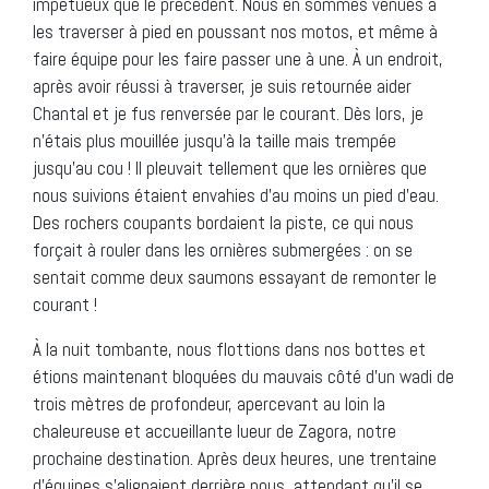
impétueux que le précédent. Nous en sommes venues à
les traverser à pied en poussant nos motos, et même à
faire équipe pour les faire passer une à une. À un endroit,
après avoir réussi à traverser, je suis retournée aider
Chantal et je fus renversée par le courant. Dès lors, je
n’étais plus mouillée jusqu’à la taille mais trempée
jusqu’au cou ! Il pleuvait tellement que les ornières que
nous suivions étaient envahies d’au moins un pied d’eau.
Des rochers coupants bordaient la piste, ce qui nous
forçait à rouler dans les ornières submergées : on se
sentait comme deux saumons essayant de remonter le
courant !
À la nuit tombante, nous flottions dans nos bottes et
étions maintenant bloquées du mauvais côté d’un wadi de
trois mètres de profondeur, apercevant au loin la
chaleureuse et accueillante lueur de Zagora, notre
prochaine destination. Après deux heures, une trentaine
d’équipes s’alignaient derrière nous, attendant qu’il se