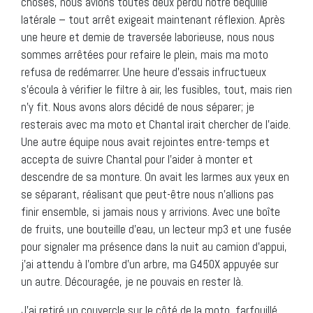
choses, nous avions toutes deux perdu notre béquille
latérale – tout arrêt exigeait maintenant réflexion. Après
une heure et demie de traversée laborieuse, nous nous
sommes arrêtées pour refaire le plein, mais ma moto
refusa de redémarrer. Une heure d’essais infructueux
s’écoula à vérifier le filtre à air, les fusibles, tout, mais rien
n’y fit. Nous avons alors décidé de nous séparer; je
resterais avec ma moto et Chantal irait chercher de l’aide.
Une autre équipe nous avait rejointes entre-temps et
accepta de suivre Chantal pour l’aider à monter et
descendre de sa monture. On avait les larmes aux yeux en
se séparant, réalisant que peut-être nous n’allions pas
finir ensemble, si jamais nous y arrivions. Avec une boîte
de fruits, une bouteille d’eau, un lecteur mp3 et une fusée
pour signaler ma présence dans la nuit au camion d’appui,
j’ai attendu à l’ombre d’un arbre, ma G450X appuyée sur
un autre. Découragée, je ne pouvais en rester là.
J’ai retiré un couvercle sur le côté de la moto, farfouillé