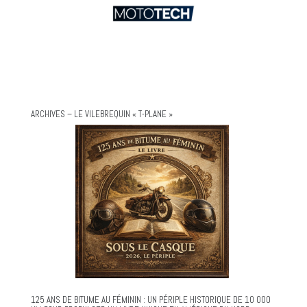
ARCHIVES – LE VILEBREQUIN « T-PLANE »
125 ANS DE BITUME AU FÉMININ : UN PÉRIPLE HISTORIQUE DE 10 000