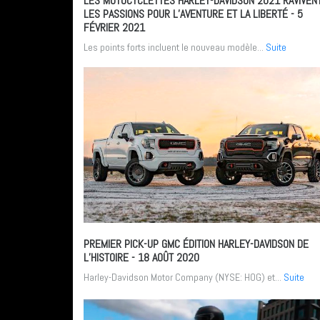
LES MOTOCYCLETTES HARLEY-DAVIDSON 2021 RAVIVEN
LES PASSIONS POUR L’AVENTURE ET LA LIBERTÉ
- 5
FÉVRIER 2021
Les points forts incluent le nouveau modèle...
Suite
PREMIER PICK-UP GMC ÉDITION HARLEY-DAVIDSON DE
L’HISTOIRE
- 18 AOÛT 2020
Harley-Davidson Motor Company (NYSE: HOG) et...
Suite