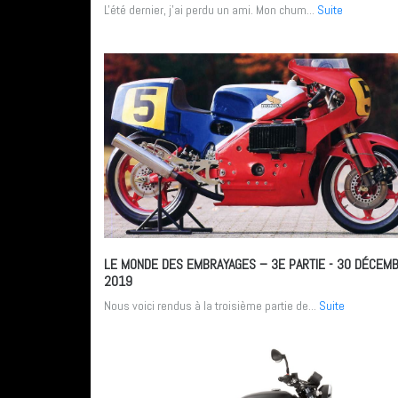
L'été dernier, j’ai perdu un ami. Mon chum...
Suite
LE MONDE DES EMBRAYAGES – 3E PARTIE
- 30 DÉCEM
2019
Nous voici rendus à la troisième partie de...
Suite