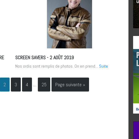
RE
SCREEN SAVERS
- 2 AOÛT 2019
Nos ordis sont remplis de photos. On en prend...
Suite
2
3
4
…
25
Page suivante »