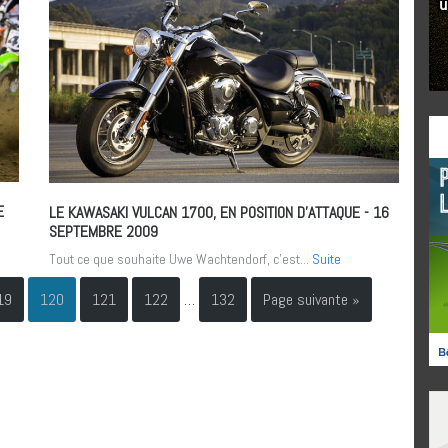
E
LE KAWASAKI VULCAN 1700, EN POSITION D’ATTAQUE
- 16
SEPTEMBRE 2009
Tout ce que souhaite Uwe Wachtendorf, c’est...
Suite
19
120
121
122
…
132
Page suivante »