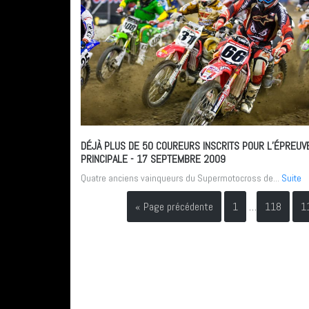
DÉJÀ PLUS DE 50 COUREURS INSCRITS POUR L’ÉPREUV
PRINCIPALE
- 17 SEPTEMBRE 2009
Quatre anciens vainqueurs du Supermotocross de...
Suite
« Page précédente
1
…
118
1