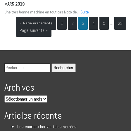
MARS 2019
Une très bonne machine en tout cas Moto de...
Suite
« Page précédente
1
2
3
4
5
…
23
Page suivante »
Archives
Articles récents
Les courbes horizontales serrées