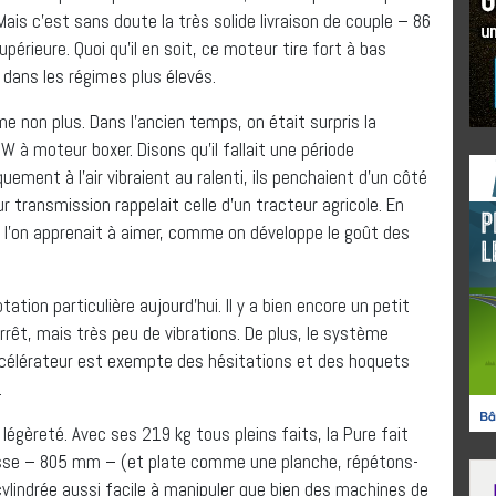
is c’est sans doute la très solide livraison de couple – 86
périeure. Quoi qu’il en soit, ce moteur tire fort à bas
 dans les régimes plus élevés.
me non plus. Dans l’ancien temps, on était surpris la
W à moteur boxer. Disons qu’il fallait une période
ement à l’air vibraient au ralenti, ils penchaient d’un côté
eur transmission rappelait celle d’un tracteur agricole. En
l’on apprenait à aimer, comme on développe le goût des
ation particulière aujourd’hui. Il y a bien encore un petit
rrêt, mais très peu de vibrations. De plus, le système
l’accélérateur est exempte des hésitations et des hoquets
.
égèreté. Avec ses 219 kg tous pleins faits, la Pure fait
 basse – 805 mm – (et plate comme une planche, répétons-
cylindrée aussi facile à manipuler que bien des machines de