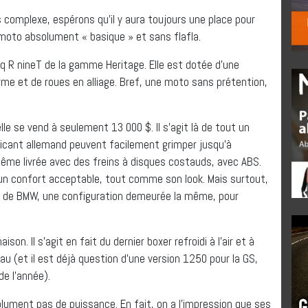
 complexe, espérons qu’il y aura toujours une place pour
oto absolument « basique » et sans flafla.
q R nineT de la gamme Heritage. Elle est dotée d’une
erme et de roues en alliage. Bref, une moto sans prétention,
le se vend à seulement 13 000 $. Il s’agit là de tout un
ricant allemand peuvent facilement grimper jusqu’à
même livrée avec des freins à disques costauds, avec ABS.
t un confort acceptable, tout comme son look. Mais surtout,
plat de BMW, une configuration demeurée la même, pour
son. Il s’agit en fait du dernier boxer refroidi à l’air et à
l’eau (et il est déjà question d’une version 1250 pour la GS,
de l’année).
ument pas de puissance. En fait, on a l’impression que ses