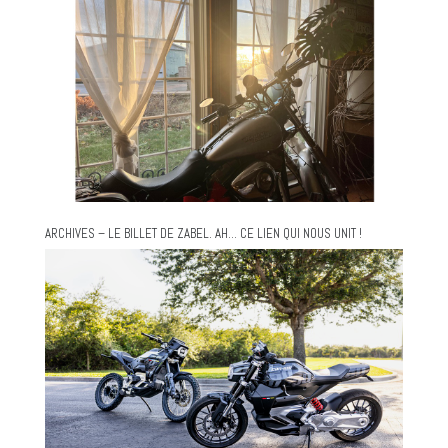
ARCHIVES – LE BILLET DE ZABEL. AH… CE LIEN QUI NOUS UNIT !