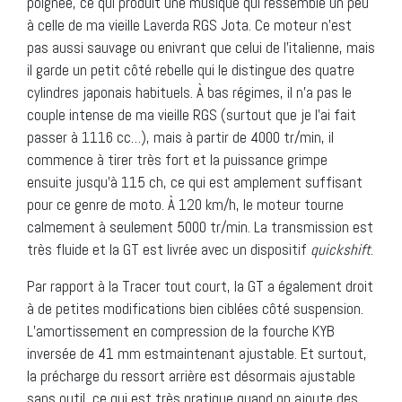
poignée, ce qui produit une musique qui ressemble un peu
à celle de ma vieille Laverda RGS Jota. Ce moteur n’est
pas aussi sauvage ou enivrant que celui de l’italienne, mais
il garde un petit côté rebelle qui le distingue des quatre
cylindres japonais habituels. À bas régimes, il n’a pas le
couple intense de ma vieille RGS (surtout que je l’ai fait
passer à 1116 cc…), mais à partir de 4000 tr/min, il
commence à tirer très fort et la puissance grimpe
ensuite jusqu’à 115 ch, ce qui est amplement suffisant
pour ce genre de moto. À 120 km/h, le moteur tourne
calmement à seulement 5000 tr/min. La transmission est
très fluide et la GT est livrée avec un dispositif
quickshift
.
Par rapport à la Tracer tout court, la GT a également droit
à de petites modifications bien ciblées côté suspension.
L’amortissement en compression de la fourche KYB
inversée de 41 mm estmaintenant ajustable. Et surtout,
la précharge du ressort arrière est désormais ajustable
sans outil, ce qui est très pratique quand on ajoute des