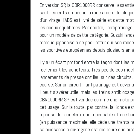
En version SP, la CBR1000RR conserve l’essentiel
sautillements empêche la roue arrière de bloque
d’un virage, l’ABS est livré de série et cette m
les mieux équilibrées. Par contre, l’antipatinag
pour un modèle de cette catégorie. Suzuki lance
marque japonaise à ne pas l’offrir sur son mod
les sportives européennes depuis plusieurs ann
Il y a un écart profond entre la façon dont les
réellement les acheteurs. Très peu de ces machi
lancements de presse ont lieu sur des circuits,
course. Sur un circuit, l’antipatinage est deven
il peut s’avérer utile, mais les freins antibloc
CBR1000RR SP est vendue comme une moto prête 
cet usage. Sur la route, par contre, la Honda est
réponse de l’accélérateur impeccable et une 
(en puissance maximale, elle cède une trenta
sa puissance à mi-régime est meilleure que pra