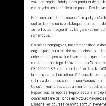
votre entreprise fabrique des produits de quali
motocyclettes tombaient en panne. Pas les vôt
Premièrement, il faut reconnaître qu’il y a d’a
quitter la zone euro, on fabrique maintenant des
autre facteur : aujourd’hui, les gens veulent 
romantique.
Certaines compagnies, notamment dans le doma
original parfois (très) tiré par les cheveux… Ho
riche pour ne pas avoir à inventer quoi que ce s
mettre cet héritage de l’avant. Jusqu’à mainte
CBR1000RR SP, c’est celui du génie de la MotoGP,
lui, mais il a tout de même déjà deux titres en p
(et il y a de bonnes chances que Marquez n’ait 
Ce qu’on veut créer, c’est un lien, un rappel, un
Repsol, voici la réponse. Repsol est une entrepri
commanditaire de Honda en MotoGP. Marquez est
Espagne, les courses de moto sont un événemen