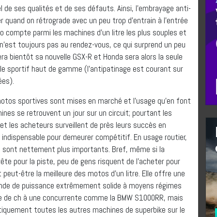
 de ses qualités et de ses défauts. Ainsi, l’embrayage anti-
r quand on rétrograde avec un peu trop d’entrain à l’entrée
oto compte parmi les machines d’un litre les plus souples et
e n’est toujours pas au rendez-vous, ce qui surprend un peu
ra bientôt sa nouvelle GSX-R et Honda sera alors la seule
èle sportif haut de gamme (l’antipatinage est courant sur
ées).
 motos sportives sont mises en marché et l’usage qu’en font
nes se retrouvent un jour sur un circuit; pourtant les
 et les acheteurs surveillent de près leurs succès en
u indispensable pour demeurer compétitif. En usage routier,
age sont nettement plus importants. Bref, même si la
pour la piste, peu de gens risquent de l’acheter pour
 peut-être la meilleure des motos d’un litre. Elle offre une
bande de puissance extrêmement solide à moyens régimes
ine de ch à une concurrente comme la BMW S1000RR, mais
tiquement toutes les autres machines de superbike sur le