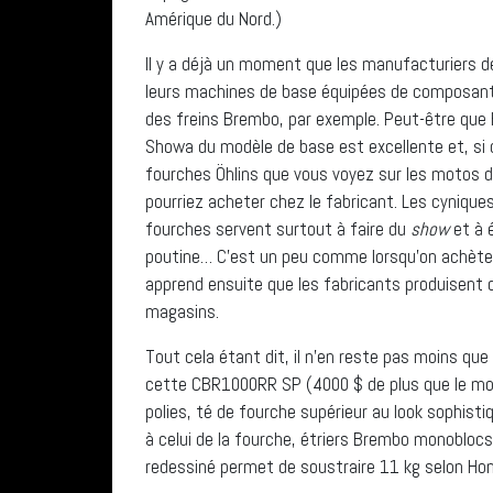
Amérique du Nord.)
Il y a déjà un moment que les manufacturiers 
leurs machines de base équipées de composant
des freins Brembo, par exemple. Peut-être que 
Showa du modèle de base est excellente et, si o
fourches Öhlins que vous voyez sur les motos 
pourriez acheter chez le fabricant. Les cynique
fourches servent surtout à faire du
show
et à 
poutine… C’est un peu comme lorsqu’on achète 
apprend ensuite que les fabricants produisent
magasins.
Tout cela étant dit, il n’en reste pas moins q
cette CBR1000RR SP (4000 $ de plus que le mod
polies, té de fourche supérieur au look sophisti
à celui de la fourche, étriers Brembo monoblocs
redessiné permet de soustraire 11 kg selon Hon