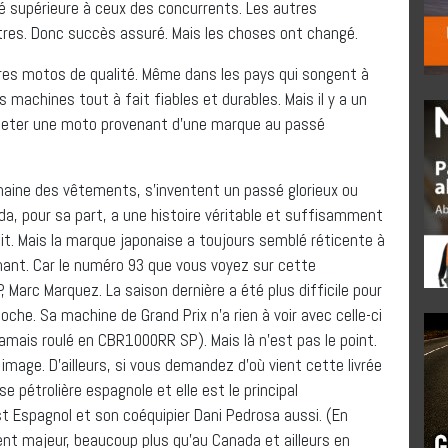
té supérieure à ceux des concurrents. Les autres
res. Donc succès assuré. Mais les choses ont changé.
utres motos de qualité. Même dans les pays qui songent à
 machines tout à fait fiables et durables. Mais il y a un
acheter une moto provenant d’une marque au passé
ine des vêtements, s’inventent un passé glorieux ou
nda, pour sa part, a une histoire véritable et suffisamment
oit. Mais la marque japonaise a toujours semblé réticente à
nant. Car le numéro 93 que vous voyez sur cette
 Marc Marquez. La saison dernière a été plus difficile pour
oche. Sa machine de Grand Prix n’a rien à voir avec celle-ci
jamais roulé en CBR1000RR SP). Mais là n’est pas le point.
e image. D’ailleurs, si vous demandez d’où vient cette livrée
se pétrolière espagnole et elle est le principal
 Espagnol et son coéquipier Dani Pedrosa aussi. (En
t majeur, beaucoup plus qu’au Canada et ailleurs en