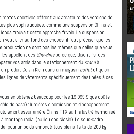
de motos sportives offrent aux amateurs des versions de
es plus sophistiquées, comme une suspension Öhlins et
Honda trouvait cette approche frivole. La suspension
n veut aller au fond des choses, il faut préciser que les
de production ne sont pas les mêmes que celles que vous
s les appellent des
Shöwlins
parce que, disent-ils, ces
épater vos amis dans le stationnement du
stand
à
un produit Calvin Klein dans un magasin
outlet
et qu’on
 des lignes de vêtements spécifiquement destinées à ces
ue vous en obtenez beaucoup pour les 19 999 $ que coûte
èle de base) : lumières d’admission et d’échappement
qué, amortisseur arrière Öhlins TTX au fini lustré harmonisé
 à montage radial (au lieu des Nissin). Le sous-cadre
da, pour un poids annoncé tous pleins faits de 200 kg.