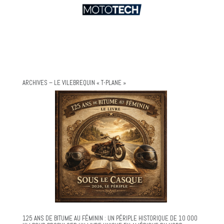
ARCHIVES – LE VILEBREQUIN « T-PLANE »
125 ANS DE BITUME AU FÉMININ : UN PÉRIPLE HISTORIQUE DE 10 000