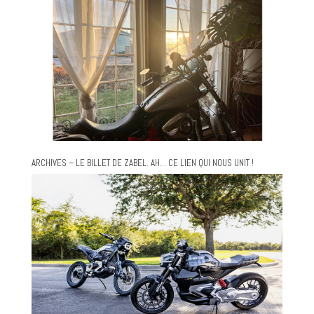
ARCHIVES – LE BILLET DE ZABEL. AH… CE LIEN QUI NOUS UNIT !