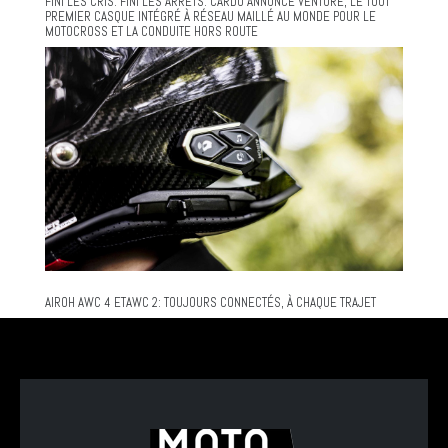
FINI LES CRIS. FINI LES ARRÊTS. CARDO ANNONCE VENTURE, LE TOUT
PREMIER CASQUE INTÉGRÉ À RÉSEAU MAILLÉ AU MONDE POUR LE
MOTOCROSS ET LA CONDUITE HORS ROUTE
AIROH AWC 4 ETAWC 2: TOUJOURS CONNECTÉS, À CHAQUE TRAJET