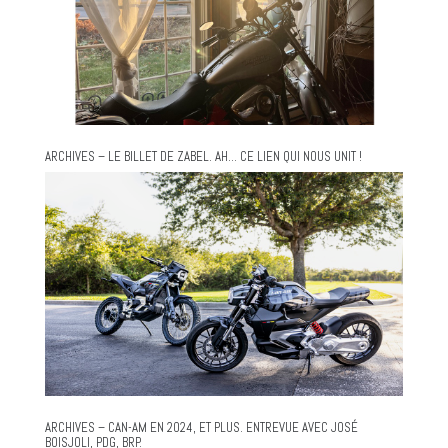
ARCHIVES – LE BILLET DE ZABEL. AH… CE LIEN QUI NOUS UNIT !
ARCHIVES – CAN-AM EN 2024, ET PLUS. ENTREVUE AVEC JOSÉ
BOISJOLI, PDG, BRP.