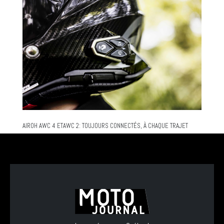
AIROH AWC 4 ETAWC 2: TOUJOURS CONNECTÉS, À CHAQUE TRAJET