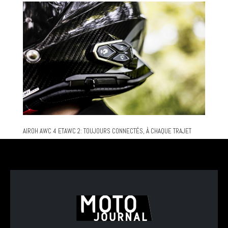
AIROH AWC 4 ETAWC 2: TOUJOURS CONNECTÉS, À CHAQUE TRAJET