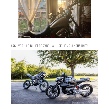
ARCHIVES – LE BILLET DE ZABEL. AH… CE LIEN QUI NOUS UNIT !