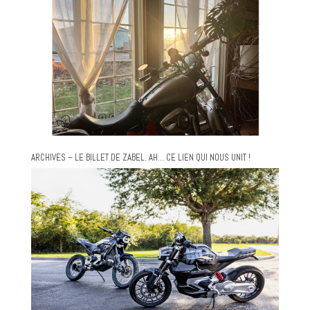
ARCHIVES – LE BILLET DE ZABEL. AH… CE LIEN QUI NOUS UNIT !