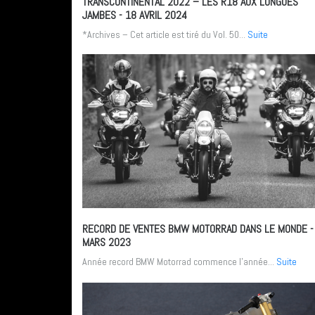
TRANSCONTINENTAL 2022 – LES R18 AUX LONGUES
JAMBES
- 18 AVRIL 2024
*Archives – Cet article est tiré du Vol. 50...
Suite
RECORD DE VENTES BMW MOTORRAD DANS LE MONDE
-
MARS 2023
Année record BMW Motorrad commence l’année...
Suite