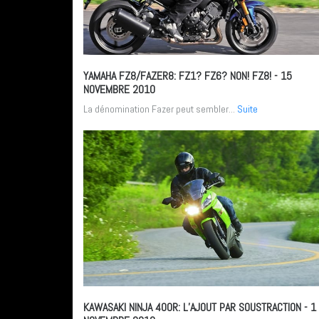
YAMAHA FZ8/FAZER8: FZ1? FZ6? NON! FZ8!
- 15
NOVEMBRE 2010
La dénomination Fazer peut sembler...
Suite
KAWASAKI NINJA 400R: L’AJOUT PAR SOUSTRACTION
- 1