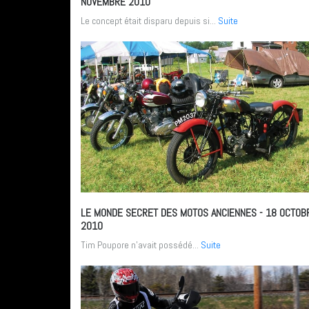
NOVEMBRE 2010
Le concept était disparu depuis si...
Suite
LE MONDE SECRET DES MOTOS ANCIENNES
- 18 OCTOB
2010
Tim Poupore n’avait possédé...
Suite