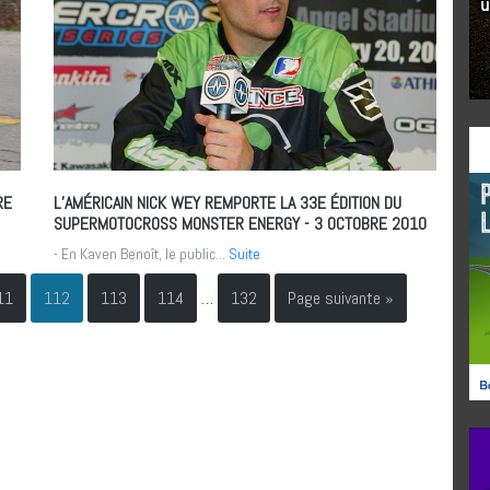
RE
L’AMÉRICAIN NICK WEY REMPORTE LA 33E ÉDITION DU
SUPERMOTOCROSS MONSTER ENERGY
- 3 OCTOBRE 2010
- En Kaven Benoît, le public...
Suite
11
112
113
114
…
132
Page suivante »