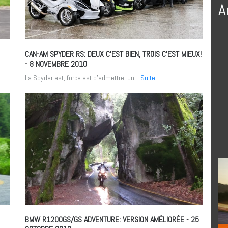
A
CAN-AM SPYDER RS: DEUX C’EST BIEN, TROIS C’EST MIEUX!
- 8 NOVEMBRE 2010
La Spyder est, force est d’admettre, un...
Suite
BMW R1200GS/GS ADVENTURE: VERSION AMÉLIORÉE
- 25