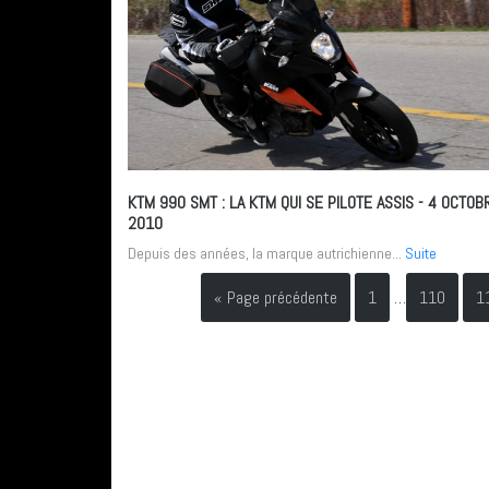
KTM 990 SMT : LA KTM QUI SE PILOTE ASSIS
- 4 OCTOB
2010
Depuis des années, la marque autrichienne...
Suite
« Page précédente
1
…
110
1