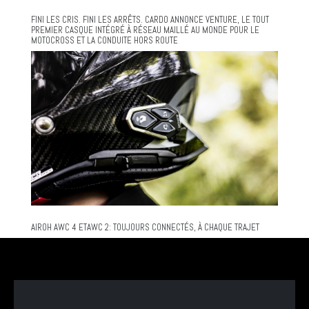
FINI LES CRIS. FINI LES ARRÊTS. CARDO ANNONCE VENTURE, LE TOUT
PREMIER CASQUE INTÉGRÉ À RÉSEAU MAILLÉ AU MONDE POUR LE
MOTOCROSS ET LA CONDUITE HORS ROUTE
AIROH AWC 4 ETAWC 2: TOUJOURS CONNECTÉS, À CHAQUE TRAJET