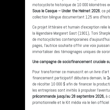
motocycliste historique de 10 000 kilomètres en
Sous le Casque – Under the Helmet 2026
, ce p
collection bilingue documentant 125 ans d’histo
Ce projet littéraire et humain d’exception relie 
la légendaire Margaret Gast (1901), Toni Sharp
de motocyclistes contemporaines d’aujourd’hui.
pages, l’autrice souhaite offrir une voix puissa
immortaliser des témoignages uniques de sorori
Une campagne de sociofinancement cruciale su
Pour transformer ce manuscrit en un livre d’ar
financement participatif débutera demain, le
1e
de récolter 10 000 $ afin de financer la producti
les entreprises sont invités à propulser l’aventu
précommande jusqu’au 28 septembre 2026,
à
d
promotionnelle et le Kit média via le lien officiel