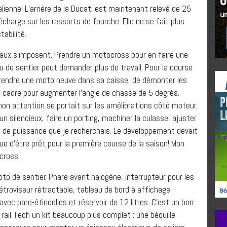
ienne! L’arrière de la Ducati est maintenant relevé de 25
écharge sur les ressorts de fourche. Elle ne se fait plus
tabilité.
aux s’imposent. Prendre un motocross pour en faire une
 de sentier peut demander plus de travail. Pour la course
 prendre une moto neuve dans sa caisse, de démonter les
e cadre pour augmenter l’angle de chasse de 5 degrés.
mon attention se portait sur les améliorations côté moteur.
un silencieux, faire un porting, machiner la culasse, ajuster
age de puissance que je recherchais. Le développement devait
que d’être prêt pour la première course de la saison! Mon
cross.
o de sentier. Phare avant halogène, interrupteur pour les
rétroviseur rétractable, tableau de bord à affichage
ec pare-étincelles et réservoir de 12 litres. C’est un bon
Trail Tech un kit beaucoup plus complet : une béquille