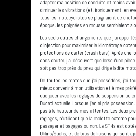
adapter ma position de conduite et moins avoir
diminuer les vibrations (et, ironiquement, enle
tous les motocyclistes se plaignaient de chat
époque, les poignées en mousse semblaient alor
Les seuls autres changements que j’ai apportés
d’injection pour maximiser le kilométrage obtenu
protections de carter (crash bars). Après une l
sans chuter, j’ai découvert que lorsqu’une pièce 
soit pas trop près du pneu qui dirige ladite moto
De toutes les motos que j’ai possédées, j’ai to
mieux convenir à mon utilisation et à mes préf
que jouer avec les réglages de suspension ou en
Ducati actuelle. Lorsque j’en ai pris possession
pas à la hauteur de mes attentes. Les deux prem
réglages, n’utilisant que la molette externe pour
passager et bagages ou non. La ST4s est doté
Öhlins/Sachs, et de bras de liaisons qui sont aj