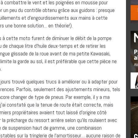
 à combattre le vent et les poignées en mousse pour
ver un peu du contrôle obtenu grâce aux guidons : presque
ouillements et d’engourdissements aux mains à cette
s une bonne solution… en théorie!).
 à cette moto furent de diminuer le débit de la pompe
 de chaque litre d’huile deux-temps et de retirer les
ongue glissade de la roue avant de ma petite Kawasaki,
limite la garde au sol, il est préférable que cette pièce ne
.
ujours trouvé quelques trucs à améliorer ou à adapter pour
érences. Parfois, seulement des ajustements mineurs, tels
core changer de type de pneus. Par exemple, il y a ma
, j’ai constaté que la tenue de route était correcte, mais
iers propriétaires avaient tout laissé d’origine côté
 la précharge du ressort arrière selon qu’ils roulaient avec
e de suspension haut de gamme, une combinaison
ustables sur la tringlerie de l’amortisseur… aucune raison de