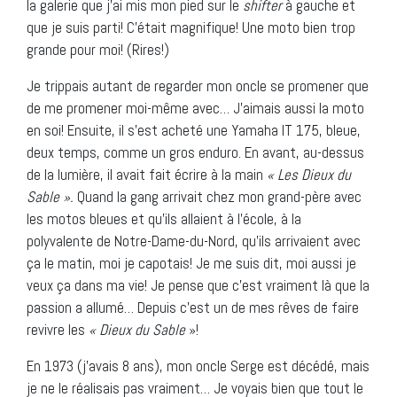
la galerie que j’ai mis mon pied sur le
shifter
à gauche et
que je suis parti! C’était magnifique! Une moto bien trop
grande pour moi! (Rires!)
Je trippais autant de regarder mon oncle se promener que
de me promener moi-même avec… J’aimais aussi la moto
en soi! Ensuite, il s’est acheté une Yamaha IT 175, bleue,
deux temps, comme un gros enduro. En avant, au-dessus
de la lumière, il avait fait écrire à la main
« Les Dieux du
Sable ».
Quand la gang arrivait chez mon grand-père avec
les motos bleues et qu’ils allaient à l’école, à la
polyvalente de Notre-Dame-du-Nord, qu’ils arrivaient avec
ça le matin, moi je capotais! Je me suis dit, moi aussi je
veux ça dans ma vie! Je pense que c’est vraiment là que la
passion a allumé… Depuis c’est un de mes rêves de faire
revivre les
« Dieux du Sable
»!
En 1973 (j’avais 8 ans), mon oncle Serge est décédé, mais
je ne le réalisais pas vraiment… Je voyais bien que tout le