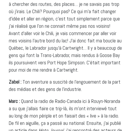
à chercher des routes, des places… je ne savais pas trop
où j’irais. Le Chili? Pourquoi pas? Ce qui m’a fait changer
d’idée et aller en région, c’est tout simplement parce que
j’ai réalisé que l’on ne connait même pas nos voisins!
Avant d’aller voir le Chili, je vais commencer par aller voir
mes voisins l’autre bord du lac! J’ai donc fait ma boucle au
Québec, le Labrador jusqu’à Cartwright… Il y a beaucoup de
gens qui font la Trans-Labrador, mais rendus à Goose Bay
ils poursuivent vers Port Hope Simpson. C’était important
pour moi de me rendre à Cartwright.
Zabel :
Ton aventure a suscité de l’engouement de la part
des médias et des gens de l’industrie.
Marc :
Quand la radio de Radio-Canada ici à Rouyn-Noranda
a su que j’allais faire ce trip-là, ils m’ont interviewé tout
au long de mon périple et on faisait des « live » à la radio.
De fil en aiguille, ça a passé au national. Ensuite, j’ai publié
un article dans
Moto Journal
, j’ai rencontré des acteurs de