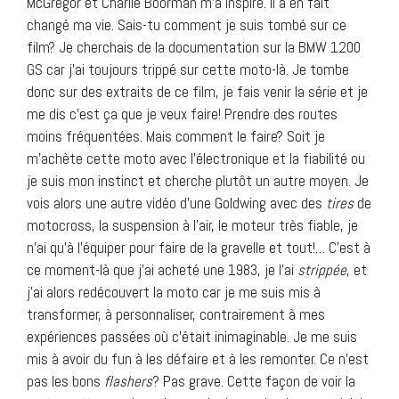
McGregor et Charlie Boorman m’a inspiré. Il a en fait
changé ma vie. Sais-tu comment je suis tombé sur ce
film? Je cherchais de la documentation sur la BMW 1200
GS car j’ai toujours trippé sur cette moto-là. Je tombe
donc sur des extraits de ce film, je fais venir la série et je
me dis c’est ça que je veux faire! Prendre des routes
moins fréquentées. Mais comment le faire? Soit je
m’achète cette moto avec l’électronique et la fiabilité ou
je suis mon instinct et cherche plutôt un autre moyen. Je
vois alors une autre vidéo d’une Goldwing avec des
tires
de
motocross, la suspension à l’air, le moteur très fiable, je
n’ai qu’à l’équiper pour faire de la gravelle et tout!… C’est à
ce moment-là que j’ai acheté une 1983, je l’ai
strippée
, et
j’ai alors redécouvert la moto car je me suis mis à
transformer, à personnaliser, contrairement à mes
expériences passées où c’était inimaginable. Je me suis
mis à avoir du fun à les défaire et à les remonter. Ce n’est
pas les bons
flashers
? Pas grave. Cette façon de voir la