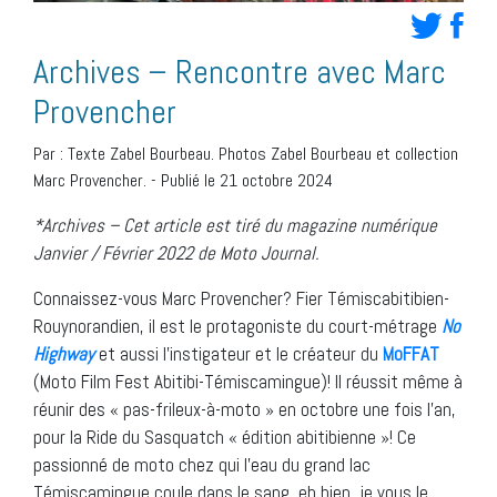
Archives – Rencontre avec Marc
Provencher
Par :
Texte Zabel Bourbeau. Photos Zabel Bourbeau et collection
Marc Provencher.
-
Publié le 21 octobre 2024
*Archives – Cet article est tiré du magazine numérique
Janvier / Février 2022 de Moto Journal.
Connaissez-vous Marc Provencher? Fier Témiscabitibien-
Rouynorandien, il est le protagoniste du court-métrage
No
Highway
et aussi l’instigateur et le créateur du
MoFFAT
(Moto Film Fest Abitibi-Témiscamingue)! Il réussit même à
réunir des « pas-frileux-à-moto » en octobre une fois l’an,
pour la Ride du Sasquatch « édition abitibienne »! Ce
passionné de moto chez qui l’eau du grand lac
Témiscamingue coule dans le sang, eh bien, je vous le