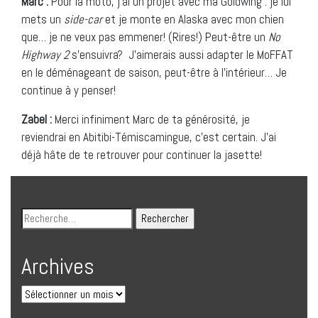
Marc :
Pour la moto, j’ai un projet avec ma Goldwing : je lui
mets un
side-car
et je monte en Alaska avec mon chien
que… je ne veux pas emmener! (Rires!) Peut-être un
No
Highway 2
s’ensuivra? J’aimerais aussi adapter le MoFFAT
en le déménageant de saison, peut-être à l’intérieur… Je
continue à y penser!
Zabel :
Merci infiniment Marc de ta générosité, je
reviendrai en Abitibi-Témiscamingue, c’est certain. J’ai
déjà hâte de te retrouver pour continuer la jasette!
Archives