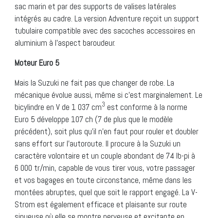
sac marin et par des supports de valises latérales
intégrés au cadre. La version Adventure reçoit un support
tubulaire compatible avec des sacoches accessoires en
aluminium à l’aspect baroudeur.
Moteur Euro 5
Mais la Suzuki ne fait pas que changer de robe. La
mécanique évolue aussi, même si c’est marginalement. Le
3
bicylindre en V de 1 037 cm
est conforme à la norme
Euro 5 développe 107 ch (7 de plus que le modèle
précédent), soit plus qu’il n’en faut pour rouler et doubler
sans effort sur l’autoroute. Il procure à la Suzuki un
caractère volontaire et un couple abondant de 74 lb-pi à
6 000 tr/min, capable de vous tirer vous, votre passager
et vos bagages en toute circonstance, même dans les
montées abruptes, quel que soit le rapport engagé. La V-
Strom est également efficace et plaisante sur route
sinueuse où elle se montre nerveuse et excitante en