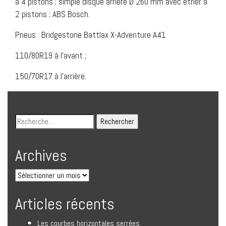
à 4 pistons ; simple disque arrière Ø 260 mm avec étrier à
2 pistons ; ABS Bosch.
Pneus : Bridgestone Battlax X-Adventure A41
110/80R19 à l’avant ;
150/70R17 à l’arrière.
Archives
Articles récents
Les courbes horizontales serrées