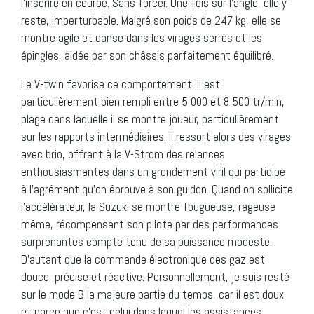
l’inscrire en courbe. Sans forcer. Une fois sur l’angle, elle y
reste, imperturbable. Malgré son poids de 247 kg, elle se
montre agile et danse dans les virages serrés et les
épingles, aidée par son châssis parfaitement équilibré.
Le V-twin favorise ce comportement. Il est
particulièrement bien rempli entre 5 000 et 8 500 tr/min,
plage dans laquelle il se montre joueur, particulièrement
sur les rapports intermédiaires. Il ressort alors des virages
avec brio, offrant à la V-Strom des relances
enthousiasmantes dans un grondement viril qui participe
à l’agrément qu’on éprouve à son guidon. Quand on sollicite
l’accélérateur, la Suzuki se montre fougueuse, rageuse
même, récompensant son pilote par des performances
surprenantes compte tenu de sa puissance modeste.
D’autant que la commande électronique des gaz est
douce, précise et réactive. Personnellement, je suis resté
sur le mode B la majeure partie du temps, car il est doux
et parce que c’est celui dans lequel les assistances