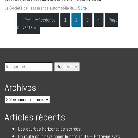
La Société de l’assurance automobile du...
Suite
« Page précédente
1
2
3
4
Page
suivante »
Archives
Articles récents
Les courbes horizontales serrées
En route pour développer le hors route – Entrevue avec