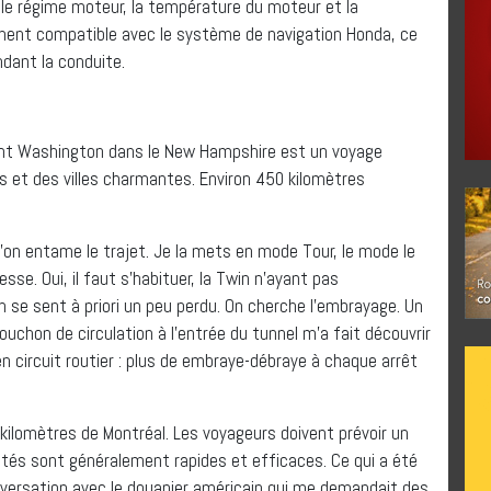
, le régime moteur, la température du moteur et la
ment compatible avec le système de navigation Honda, ce
ndant la conduite.
 mont Washington dans le New Hampshire est un voyage
 et des villes charmantes. Environ 450 kilomètres
on entame le trajet. Je la mets en mode Tour, le mode le
sse. Oui, il faut s’habituer, la Twin n’ayant pas
n se sent à priori un peu perdu. On cherche l’embrayage. Un
uchon de circulation à l’entrée du tunnel m’a fait découvrir
n circuit routier : plus de embraye-débraye à chaque arrêt
 kilomètres de Montréal. Les voyageurs doivent prévoir un
ités sont généralement rapides et efficaces. Ce qui a été
conversation avec le douanier américain qui me demandait des