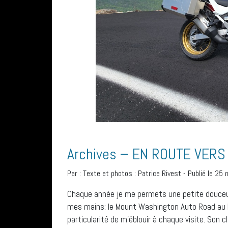
Archives – EN ROUTE VER
Par :
Texte et photos : Patrice Rivest
-
Publié le 25
Chaque année je me permets une petite douce
mes mains: le Mount Washington Auto Road au
particularité de m’éblouir à chaque visite. Son 