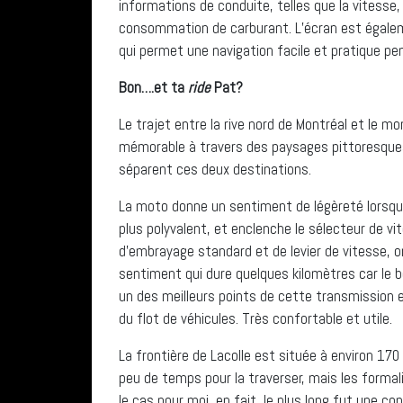
informations de conduite, telles que la vitesse
consommation de carburant. L’écran est égale
qui permet une navigation facile et pratique pe
Bon….et ta
ride
Pat?
Le trajet entre la rive nord de Montréal et le
mémorable à travers des paysages pittoresques
séparent ces deux destinations.
La moto donne un sentiment de légèreté lorsqu’
plus polyvalent, et enclenche le sélecteur de vite
d’embrayage standard et de levier de vitesse, o
sentiment qui dure quelques kilomètres car le bo
un des meilleurs points de cette transmission e
du flot de véhicules. Très confortable et utile.
La frontière de Lacolle est située à environ 170
peu de temps pour la traverser, mais les formal
le cas pour moi, en fait, le plus long fut une 