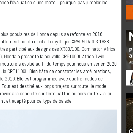
mande l’évaluation d’une moto… pourquoi pas jumeler les
 plus populaires de Honda depuis sa refonte en 2016.
déniablement un clin d’œil à la mythique XRV650 RD03 1988
tres participé aux designs des XR80/100, Dominator, Africa
6, Honda a présenté la nouvelle CRF1000L Africa Twin
 mouture a évolué au fil du temps pour nous arriver en 2020
, la CRF1100L. Bien hâte de constater les améliorations,
de 2019. Elle est programmée avec quatre modes de
e Tour est destiné aux longs trajets sur route, le mode
avier à la conduite sur terre battue ou hors route. J’ai pu
sant et adapté pour ce type de balade.