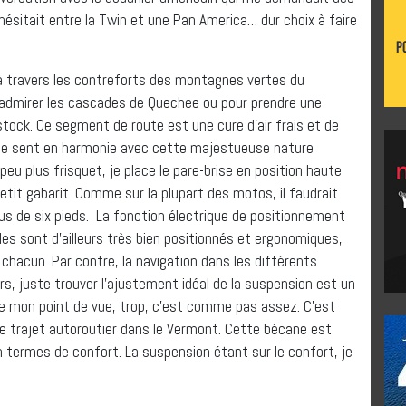
sitait entre la Twin et une Pan America… dur choix à faire
à travers les contreforts des montagnes vertes du
 admirer les cascades de Quechee ou pour prendre une
stock. Ce segment de route est une cure d’air frais et de
 se sent en harmonie avec cette majestueuse nature
u plus frisquet, je place le pare-brise en position haute
petit gabarit. Comme sur la plupart des motos, il faudrait
us de six pieds. La fonction électrique de positionnement
les sont d’ailleurs très bien positionnés et ergonomiques,
acun. Par contre, la navigation dans les différents
urs, juste trouver l’ajustement idéal de la suspension est un
. De mon point de vue, trop, c’est comme pas assez. C’est
le trajet autoroutier dans le Vermont. Cette bécane est
n termes de confort. La suspension étant sur le confort, je