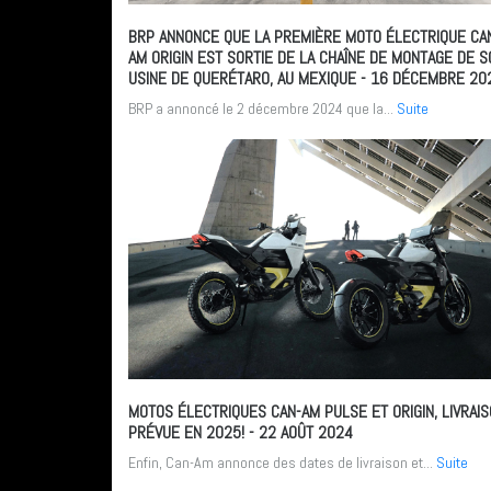
BRP ANNONCE QUE LA PREMIÈRE MOTO ÉLECTRIQUE CA
AM ORIGIN EST SORTIE DE LA CHAÎNE DE MONTAGE DE S
USINE DE QUERÉTARO, AU MEXIQUE
- 16 DÉCEMBRE 20
BRP a annoncé le 2 décembre 2024 que la...
Suite
MOTOS ÉLECTRIQUES CAN-AM PULSE ET ORIGIN, LIVRAI
PRÉVUE EN 2025!
- 22 AOÛT 2024
Enfin, Can-Am annonce des dates de livraison et...
Suite