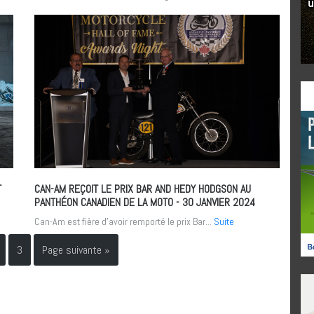
T
CAN-AM REÇOIT LE PRIX BAR AND HEDY HODGSON AU
PANTHÉON CANADIEN DE LA MOTO
- 30 JANVIER 2024
Can-Am est fière d’avoir remporté le prix Bar...
Suite
3
Page suivante »