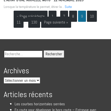
Lorsque la température le permet, étirer la...
Suite
« Page précédente
1
…
7
8
9
10
11
…
130
Page suivante »
Archives
Articles récents
Les courbes horizontales serrées
En route pour développer le hors route – Entrevue avec