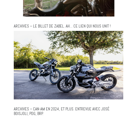
ARCHIVES – LE BILLET DE ZABEL. AH… CE LIEN QUI NOUS UNIT !
ARCHIVES – CAN-AM EN 2024, ET PLUS. ENTREVUE AVEC JOSÉ
BOISJOLI, PDG, BRP.