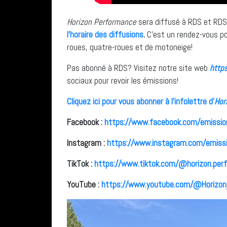
Horizon Performance
sera diffusé à RDS et RDS
l’horaire des diffusions
.
C’est un rendez-vous po
roues, quatre-roues et de motoneige!
Pas abonné à RDS? Visitez notre site web
http
sociaux pour revoir les émissions!
Cliquez ici pour vous abonner à l’infolettre d’
Hor
Facebook :
https://www.facebook.com/emissio
Instagram :
https://www.instagram.com/emiss
TikTok :
https://www.tiktok.com/@horizon.per
YouTube :
https://www.youtube.com/@Horizo