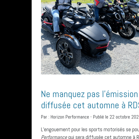
Ne manquez pas l’émission
diffusée cet automne à RD
Par :
Horizon Performance
-
Publié le 22 octobre 20
L’engouement pour les sports motorisés se pour
Performance
qui sera diffusée cet automne à R