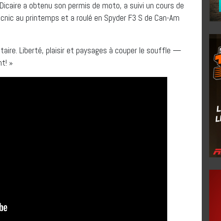
 Dicaire a obtenu son permis de moto, a suivi un cours de
Tecnic au printemps et a roulé en Spyder F3 S de Can-Am
taire. Liberté, plaisir et paysages à couper le souffle —
t! »