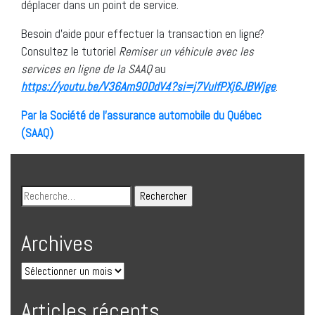
déplacer dans un point de service.
Besoin d’aide pour effectuer la transaction en ligne?
Consultez le tutoriel
Remiser un véhicule
avec les
services en ligne de la SAAQ
au
https://youtu.be/V36Am90DdV4?si=j7VulfPXj6JBWjge
.
Par la Société de l’assurance automobile du Québec
(SAAQ)
Archives
Articles récents