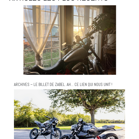
ARCHIVES – LE BILLET DE ZABEL. AH… CE LIEN QUI NOUS UNIT !