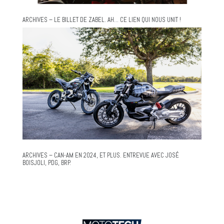
ARCHIVES – LE BILLET DE ZABEL. AH… CE LIEN QUI NOUS UNIT !
ARCHIVES – CAN-AM EN 2024, ET PLUS. ENTREVUE AVEC JOSÉ
BOISJOLI, PDG, BRP.