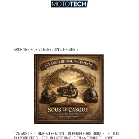
ARCHIVES – LE VILEBREQUIN « T-PLANE »
125 ANS DE BITUME AU FÉMININ : UN PÉRIPLE HISTORIQUE DE 10 000
KM POUR PROPULSER UN LIVRE UNIQUE EN AMÉRIQUE DU NORD