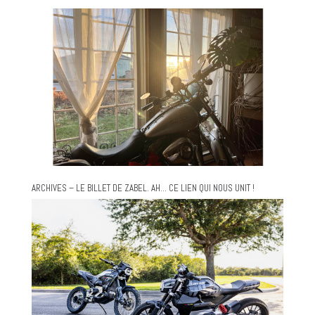
ARCHIVES – LE BILLET DE ZABEL. AH… CE LIEN QUI NOUS UNIT !