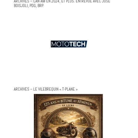
ARCHIVES – CAN-AM EN 2024, ET PLUS. ENTREVUE AVEC JOSÉ
BOISJOLI, PDG, BRP.
ARCHIVES – LE VILEBREQUIN « T-PLANE »