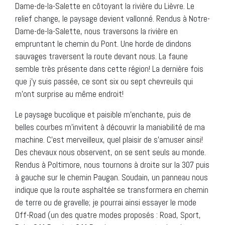
Dame-de-la-Salette en côtoyant la rivière du Lièvre. Le
relief change, le paysage devient vallonné. Rendus à Notre-
Dame-de-la-Salette, nous traversons la rivière en
empruntant le chemin du Pont. Une horde de dindons
sauvages traversent la route devant nous. La faune
semble très présente dans cette région! La dernière fois
que j’y suis passée, ce sont six ou sept chevreuils qui
m’ont surprise au même endroit!
Le paysage bucolique et paisible m’enchante, puis de
belles courbes m’invitent à découvrir la maniabilité de ma
machine. C’est merveilleux, quel plaisir de s’amuser ainsi!
Des chevaux nous observent, on se sent seuls au monde.
Rendus à Poltimore, nous tournons à droite sur la 307 puis
à gauche sur le chemin Paugan. Soudain, un panneau nous
indique que la route asphaltée se transformera en chemin
de terre ou de gravelle; je pourrai ainsi essayer le mode
Off-Road (un des quatre modes proposés : Road, Sport,