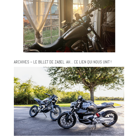
ARCHIVES – LE BILLET DE ZABEL. AH… CE LIEN QUI NOUS UNIT !