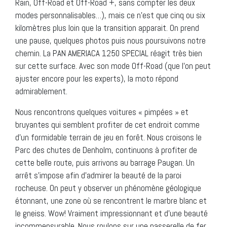
Rain, Off-Road et Off-Road +, sans compter les deux
modes personnalisables…), mais ce n’est que cinq ou six
kilomètres plus loin que la transition apparait. On prend
une pause, quelques photos puis nous poursuivons notre
chemin. La PAN AMERIACA 1250 SPECIAL réagit très bien
sur cette surface. Avec son mode Off-Road (que l’on peut
ajuster encore pour les experts), la moto répond
admirablement.
Nous rencontrons quelques voitures « pimpées » et
bruyantes qui semblent profiter de cet endroit comme
d’un formidable terrain de jeu en forêt. Nous croisons le
Parc des chutes de Denholm, continuons à profiter de
cette belle route, puis arrivons au barrage Paugan. Un
arrêt s’impose afin d’admirer la beauté de la paroi
rocheuse. On peut y observer un phénomène géologique
étonnant, une zone où se rencontrent le marbre blanc et
le gneiss. Wow! Vraiment impressionnant et d’une beauté
incommensurable. Nous roulons sur une passerelle de fer