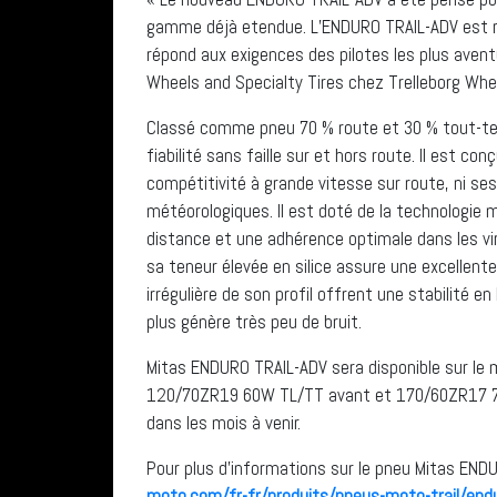
gamme déjà etendue. L’ENDURO TRAIL-ADV est réa
répond aux exigences des pilotes les plus avent
Wheels and Specialty Tires chez Trelleborg Wh
Classé comme pneu 70 % route et 30 % tout-ter
fiabilité sans faille sur et hors route. Il est con
compétitivité à grande vitesse sur route, ni se
météorologiques. Il est doté de la technologie
distance et une adhérence optimale dans les v
sa teneur élevée en silice assure une excellente
irrégulière de son profil offrent une stabilité e
plus génère très peu de bruit.
Mitas ENDURO TRAIL-ADV sera disponible sur le ma
120/70ZR19 60W TL/TT avant et 170/60ZR17 72
dans les mois à venir.
Pour plus d’informations sur le pneu Mitas END
moto.com/fr-fr/produits/pneus-moto-trail/endu