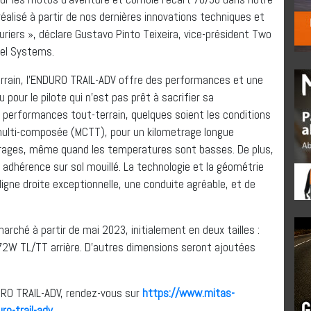
lisé à partir de nos dernières innovations techniques et
uriers », déclare Gustavo Pinto Teixeira, vice-président Two
eel Systems.
rain, l’ENDURO TRAIL-ADV offre des performances et une
çu pour le pilote qui n’est pas prêt à sacrifier sa
s performances tout-terrain, quelques soient les conditions
 multi-composée (MCTT), pour un kilometrage longue
irages, même quand les temperatures sont basses. De plus,
 adhérence sur sol mouillé. La technologie et la géométrie
n ligne droite exceptionnelle, une conduite agréable, et de
rché à partir de mai 2023, initialement en deux tailles :
W TL/TT arrière. D’autres dimensions seront ajoutées
URO TRAIL-ADV, rendez-vous sur
https://www.mitas-
ro-trail-adv
.