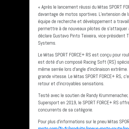
« Après le lancement réussi du Mitas SPORT FOR
davantage de motos sportives. L’extension de 
équipe de recherche et développement a travaill
permettre à de nouveaux pilotes de s’attaquer 
déclare Gustavo Pinto Teixeira, vice-président
Systems.
Le Mitas SPORT FORCE+ RS est conçu pour rouler
est doté d’un composé Racing Soft (RS) spécia
même serrée lors d’angle d’inclinaison extrême. I
grande vitesse. Le Mitas SPORT FORCE+ RS, c’es
retour et d’incroyables sensations.
Testé avec le soutien de Randy Krummenacher,
Supersport en 2019, le SPORT FORCE+ RS offre
concurrents de sa catégorie.
Pour plus d’informations sur le pneu Mitas SP
moto.com/fr-fr/produits/pneus-moto-route/pne