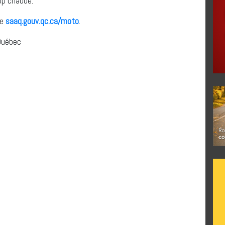
rop chaude.
le
saaq.gouv.qc.ca/moto
.
 Québec