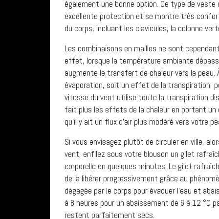
également une bonne option. Ce type de veste don
excellente protection et se montre très confort
du corps, incluant les clavicules, la colonne ver
Les combinaisons en mailles ne sont cependan
effet, lorsque la température ambiante dépasse
augmente le transfert de chaleur vers la peau. 
évaporation, soit un effet de la transpiration, p
vitesse du vent utilise toute la transpiration dis
fait plus les effets de la chaleur en portant u
qu’il y ait un flux d’air plus modéré vers votre pe
Si vous envisagez plutôt de circuler en ville, al
vent, enfilez sous votre blouson un gilet rafraî
corporelle en quelques minutes. Le gilet rafraî
de la libérer progressivement grâce au phénomène
dégagée par le corps pour évacuer l’eau et aba
à 8 heures pour un abaissement de 6 à 12 °C pa
restent parfaitement secs.