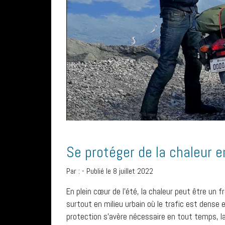
Se protéger de la chaleur 
Par :
-
Publié le 8 juillet 2022
En plein cœur de l’été, la chaleur peut être un
surtout en milieu urbain où le trafic est dense 
protection s’avère nécessaire en tout temps, la