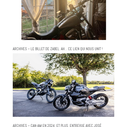
ARCHIVES – LE BILLET DE ZABEL. AH… CE LIEN QUI NOUS UNIT !
ARCHIVES – CAN-AM EN 2024, ET PLUS. ENTREVUE AVEC JOSÉ