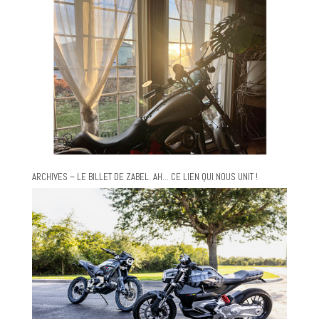
ARCHIVES – LE BILLET DE ZABEL. AH… CE LIEN QUI NOUS UNIT !