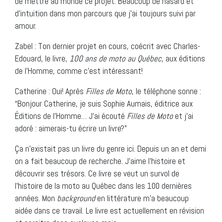
de mettre au monde ce projet. Beaucoup de hasard et
d’intuition dans mon parcours que j’ai toujours suivi par
amour.
Zabel : Ton dernier projet en cours, coécrit avec Charles-
Edouard, le livre,
100 ans de moto au Québec
, aux éditions
de l’Homme, comme c’est intéressant!
Catherine : Oui! Après
Filles de Moto
, le téléphone sonne :
“Bonjour Catherine, je suis Sophie Aumais, éditrice aux
Éditions de l’Homme… J’ai écouté
Filles de Moto
et j’ai
adoré : aimerais-tu écrire un livre?”
Ça n’existait pas un livre du genre ici. Depuis un an et demi
on a fait beaucoup de recherche. J’aime l’histoire et
découvrir ses trésors. Ce livre se veut un survol de
l’histoire de la moto au Québec dans les 100 dernières
années. Mon
background
en littérature m’a beaucoup
aidée dans ce travail. Le livre est actuellement en révision