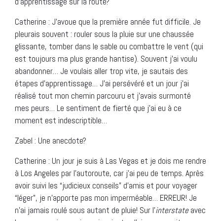
d’apprentissage sur la route?
Catherine : J’avoue que la première année fut difficile. Je
pleurais souvent : rouler sous la pluie sur une chaussée
glissante, tomber dans le sable ou combattre le vent (qui
est toujours ma plus grande hantise). Souvent j’ai voulu
abandonner… Je voulais aller trop vite, je sautais des
étapes d’apprentissage… J’ai persévéré et un jour j’ai
réalisé tout mon chemin parcouru et j’avais surmonté
mes peurs… Le sentiment de fierté que j’ai eu à ce
moment est indescriptible…
Zabel : Une anecdote?
Catherine : Un jour je suis à Las Vegas et je dois me rendre
à Los Angeles par l’autoroute, car j’ai peu de temps. Après
avoir suivi les “judicieux conseils” d’amis et pour voyager
“léger”, je n’apporte pas mon imperméable… ERREUR! Je
n’ai jamais roulé sous autant de pluie! Sur l’
interstate
avec