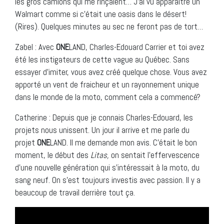
les gros camions qui me rinçaient… J’ai vu apparaitre un
Walmart comme si c’était une oasis dans le désert!
(Rires). Quelques minutes au sec ne feront pas de tort…
Zabel : Avec
ONE
LAND, Charles-Edouard Carrier et toi avez
été les instigateurs de cette vague au Québec. Sans
essayer d’imiter, vous avez créé quelque chose. Vous avez
apporté un vent de fraicheur et un rayonnement unique
dans le monde de la moto, comment cela a commencé?
Catherine : Depuis que je connais Charles-Edouard, les
projets nous unissent. Un jour il arrive et me parle du
projet
ONE
LAND. Il me demande mon avis. C’était le bon
moment, le début des
Litas,
on sentait l’effervescence
d’une nouvelle génération qui s’intéressait à la moto, du
sang neuf. On s’est toujours investis avec passion. Il y a
beaucoup de travail derrière tout ça.