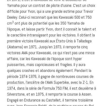
Yamaha pour un contrat de pilote d’usine. C’est un choix
difficile pour Yvon, qui a une grande estime pour Trevor
Deeley. Celui-ci reconnait que les Kawasaki 500 et 750
3
cm
ont plus de potentiel que les 350 Yamaha de
l’époque, et laisse partir Yvon, dont il connait le talent et
le caractère intransigeant pour les victoires. Il obtient la
première victoire Kawasaki aux États-Unis à Talladega
(Alabama) en 1971. Jusqu’en 1973, il remporte cinq
victoires AMA pour Kawasaki, ce qui n’est pas une mince
affaire, car les Kawasaki de l’époque sont hyper
puissantes, mais capricieuses et fragiles. Il y aura
quelques crashes et abandons également. Pendant la
période 1974-1976, il gagne de nombreuses courses de
production, l’ancêtre de l’AMA Superbike, avec la Z-1. En
1974, dans la série de Formula 750 FIM, il est deuxième à
Silverstone, et en 1975, il remporte la course à Assen.
Engagé en Endurance au Castellet, il termine troisième
avec Jean-François Baldé, de la mythique course du Bol