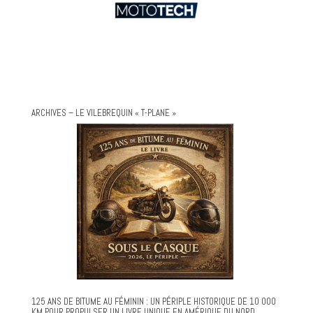
ARCHIVES – LE VILEBREQUIN « T-PLANE »
125 ANS DE BITUME AU FÉMININ : UN PÉRIPLE HISTORIQUE DE 10 000
KM POUR PROPULSER UN LIVRE UNIQUE EN AMÉRIQUE DU NORD