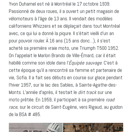
Yvon Duhamel est né à Montréal le 17 octobre 1939.
Passionné de deux roues, il a ouvert un petit magasin de
vélomoteurs à l’âge de 13 ans. Il vendait des modèles
californiens Whizzers et se déplaçait dans tout Montréal
avec, ce qui lui a donné la piqure. Il s’était vieilli d’un an
pour pouvoir rouler. À 16 ans (15 ans donc…), il s’est
acheté sa première vraie moto, une Triumph T500 1952.
On l’appelait le Marlon Brando de Ville-Émard, car il était
habillé comme son idole dans l’
Équipée sauvage
. C’est à
cette époque qu’il a rencontré sa femme et partenaire de
vie, Sofia. Il a fait ses débuts en course sur glace pendant
l’hiver 1957, sur le lac des Sables, à Sainte-Agathe-des-
Monts. L’année d’après, il testait le
dirt track
sur une
moto prêtée. En 1959, il participait à sa première
road
race
, sur le circuit de Saint-Eugène, vers Rigaud, au guidon
de la BSA # 485.