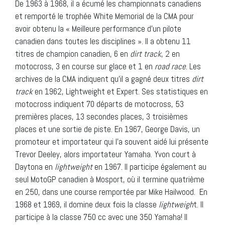
De 1963 à 1968, il a écumé les championnats canadiens
et remporté le trophée White Memorial de la CMA pour
avoir obtenu la « Meilleure performance d’un pilote
canadien dans toutes les disciplines ». Il a obtenu 11
titres de champion canadien, 6 en
dirt track
, 2 en
motocross, 3 en course sur glace et 1 en
road race
. Les
archives de la CMA indiquent qu’il a gagné deux titres
dirt
track
en 1962, Lightweight et Expert. Ses statistiques en
motocross indiquent 70 départs de motocross, 53
premières places, 13 secondes places, 3 troisièmes
places et une sortie de piste. En 1967, George Davis, un
promoteur et importateur qui l’a souvent aidé lui présente
Trevor Deeley, alors importateur Yamaha. Yvon court à
Daytona en
lightweight
en 1967. Il participe également au
seul MotoGP canadien à Mosport, où il termine quatrième
en 250, dans une course remportée par Mike Hailwood. En
1968 et 1969, il domine deux fois la classe
lightweigh
t. Il
participe à la classe 750 cc avec une 350 Yamaha! Il