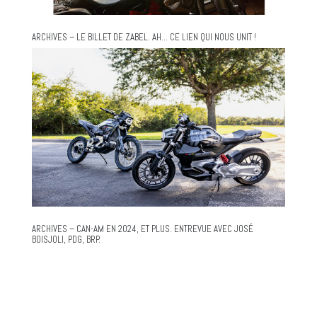
ARCHIVES – LE BILLET DE ZABEL. AH… CE LIEN QUI NOUS UNIT !
ARCHIVES – CAN-AM EN 2024, ET PLUS. ENTREVUE AVEC JOSÉ
BOISJOLI, PDG, BRP.